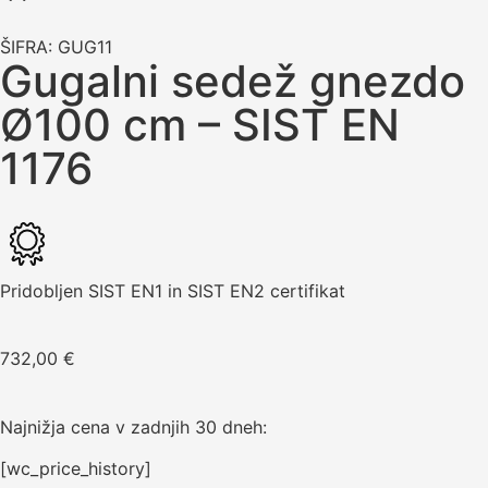
ŠIFRA: GUG11
Gugalni sedež gnezdo
Ø100 cm – SIST EN
1176
Pridobljen SIST EN1 in SIST EN2 certifikat
732,00
€
Najnižja cena v zadnjih 30 dneh:
[wc_price_history]