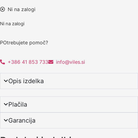
Ni na zalogi
Ni na zalogi
POtrebujete pomoč?
+386 41 853 733
info@viles.si
Opis izdelka
Plačila
Garancija