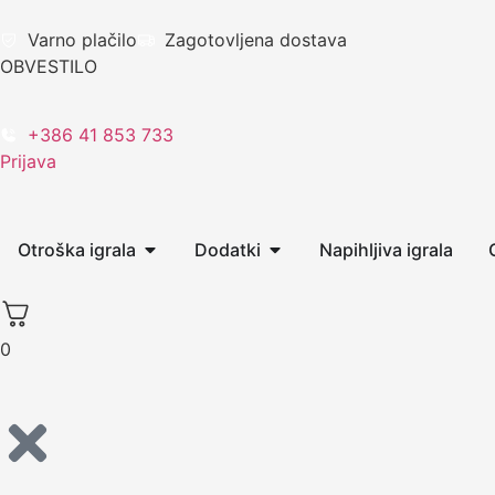
Varno plačilo
Zagotovljena dostava
OBVESTILO
+386 41 853 733
Prijava
Otroška igrala
Dodatki
Napihljiva igrala
0