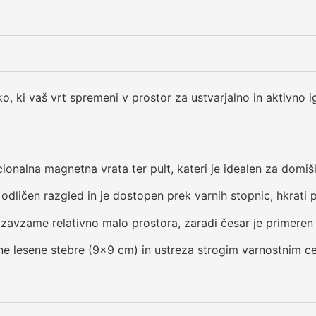
o, ki vaš vrt spremeni v prostor za ustvarjalno in aktivno i
ionalna magnetna vrata ter pult, kateri je idealen za domišlj
odličen razgled in je dostopen prek varnih stopnic, hkrat
 zavzame relativno malo prostora, zaradi česar je primeren
ne lesene stebre (9×9 cm) in ustreza strogim varnostnim 