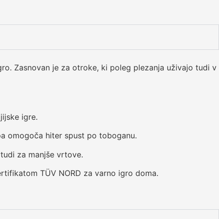
gro. Zasnovan je za otroke, ki poleg plezanja uživajo tudi v
ijske igre.
i pa omogoča hiter spust po toboganu.
 tudi za manjše vrtove.
certifikatom TÜV NORD za varno igro doma.