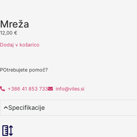
Mreža
12,00
€
Dodaj v košarico
POtrebujete pomoč?
+386 41 853 733
info@viles.si
Specifikacije