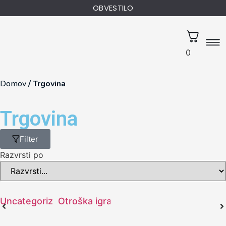
OBVESTILO
0
Domov
/
Trgovina
Trgovina
Filter
Razvrsti po
Uncategorized
Otroška igrala