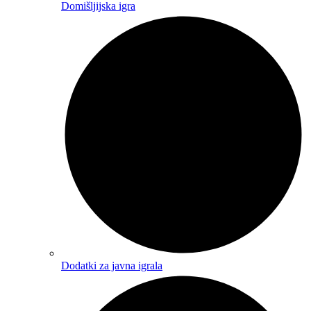
Domišljijska igra
Dodatki za javna igrala