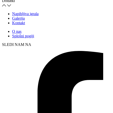
Dodatki
Napihljiva igrala
Galerija
Kontakt
O nas
Splošni pogiji
SLEDI NAM NA