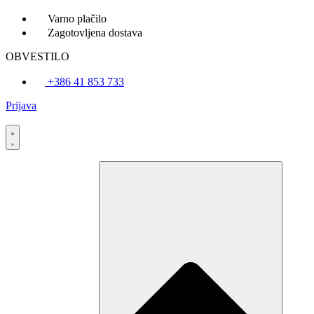
Skip
Varno plačilo
to
Zagotovljena dostava
content
OBVESTILO
+386 41 853 733
Prijava