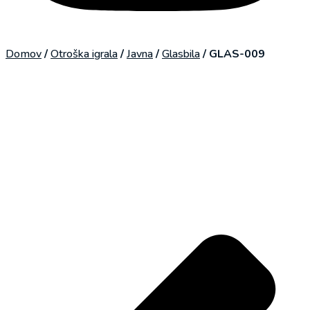
Domov
/
Otroška igrala
/
Javna
/
Glasbila
/
GLAS-009