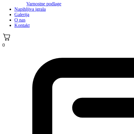
Varnostne podlage
Napihljiva igrala
Galerija
O nas
Kontakt
0