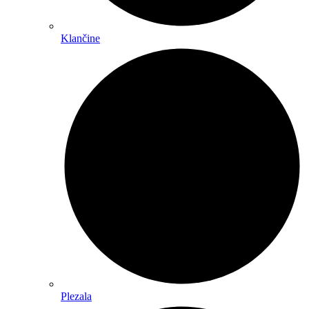
Klančine
Plezala