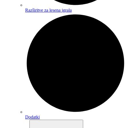
Razširitve za lesena igrala
Dodatki