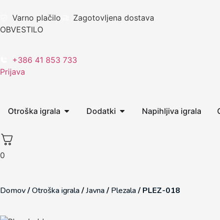
Varno plačilo
Zagotovljena dostava
OBVESTILO
+386 41 853 733
Prijava
Otroška igrala
Dodatki
Napihljiva igrala
0
Domov
/
Otroška igrala
/
Javna
/
Plezala
/
PLEZ-018